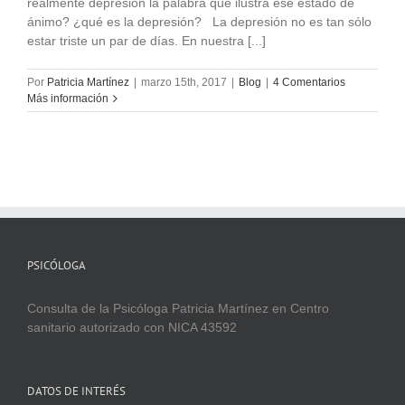
realmente depresión la palabra que ilustra ese estado de
ánimo? ¿qué es la depresión? La depresión no es tan sólo
estar triste un par de días. En nuestra [...]
Por
Patricia Martínez
|
marzo 15th, 2017
|
Blog
|
4 Comentarios
Más información
PSICÓLOGA
Consulta de la Psicóloga Patricia Martínez en Centro
sanitario autorizado con NICA 43592
DATOS DE INTERÉS