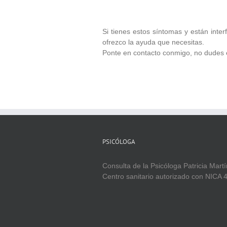
Si tienes estos síntomas y están interf
ofrezco la ayuda que necesitas.
Ponte en contacto conmigo, no dudes 
PSICÓLOGA
Consulta de la Psicóloga Patricia Mart
Centro sanitario autorizado con NICA 