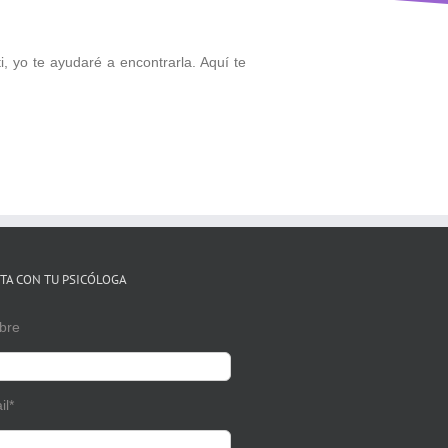
ti, yo te ayudaré a encontrarla. Aquí te
TA CON TU PSICÓLOGA
bre
il*