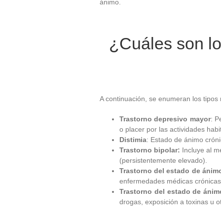
ánimo.
¿Cuáles son los
A continuación, se enumeran los tipos
Trastorno depresivo mayor
: P
o placer por las actividades hab
Distimia
: Estado de ánimo cróni
Trastorno bipolar:
Incluye al m
(persistentemente elevado).
Trastorno del estado de ánim
enfermedades médicas crónicas
Trastorno del estado de ánim
drogas, exposición a toxinas u o