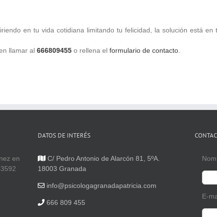
iriendo en tu vida cotidiana limitando tu felicidad, la solución está en 
en llamar al
666809455
o rellena el
formulario de contacto
.
DATOS DE INTERÉS
CONTAC
ínez en
C/ Pedro Antonio de Alarcón 81, 5ºA.
Nom
43592
18003 Granada
info@psicologagranadapatricia.com
E-ma
666 809 455