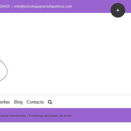
Toggle
809455
|
info@psicologagranadapatricia.com
Sliding
Bar
Area
arifas
Blog
Contacto
eas de intervención
Problemas del estado de ánimo