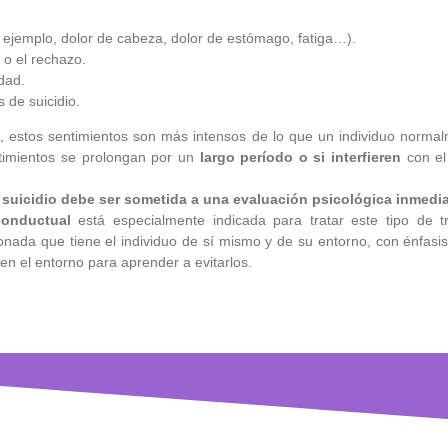
r ejemplo, dolor de cabeza, dolor de estómago, fatiga…).
 o el rechazo.
idad.
 de suicidio.
o, estos sentimientos son más intensos de lo que un individuo norma
timientos se prolongan por un
largo período o si interfieren
con el 
suicidio debe ser sometida a una evaluación psicológica inmedi
conductual
está especialmente indicada para tratar este tipo de tr
sionada que tiene el individuo de sí mismo y de su entorno, con énfasi
 en el entorno para aprender a evitarlos.