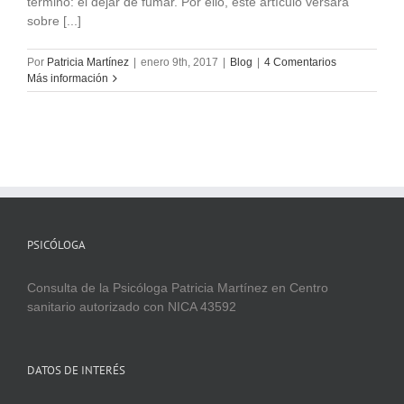
término: el dejar de fumar. Por ello, este artículo versará
sobre [...]
Por
Patricia Martínez
|
enero 9th, 2017
|
Blog
|
4 Comentarios
Más información
PSICÓLOGA
Consulta de la Psicóloga Patricia Martínez en Centro
sanitario autorizado con NICA 43592
DATOS DE INTERÉS